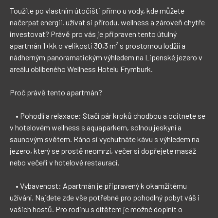
Toužíte po vlastním útočišti přímo u vody, kde můžete 
načerpat energii, užívat si přírodu, wellness a zároveň chytře 
investovat? Právě pro vás je připraven tento útulný 
apartmán 1+kk o velikosti 30,3 m² s prostornou lodžií a 
nádherným panoramatickým výhledem na Lipenské jezero v 
areálu oblíbeného Wellness Hotelu Frymburk.

Proč právě tento apartmán?

    • Pohodlí a relaxace: Stačí pár kroků chodbou a ocitnete se 
v hotelovém wellness s aquaparkem, solnou jeskyní a 
saunovým světem. Ráno si vychutnáte kávu s výhledem na 
jezero, který se prostě neomrzí, večer si dopřejete masáž 
nebo večeři v hotelové restauraci.

    • Vybavenost: Apartmán je připravený k okamžitému 
užívání. Najdete zde vše potřebné pro pohodlný pobyt váš i 
vašich hostů. Pro rodinu s dítětem je možné doplnit o 