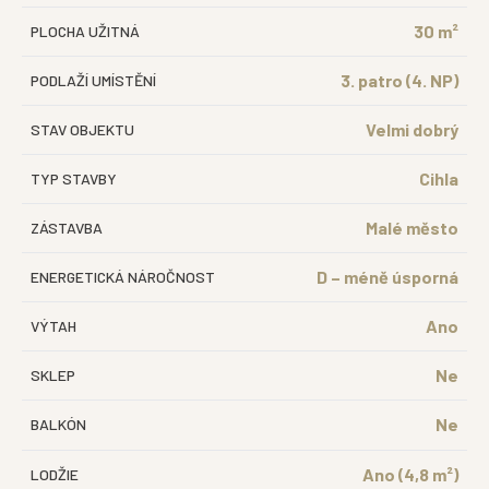
30 m²
PLOCHA UŽITNÁ
3. patro (4. NP)
PODLAŽÍ UMÍSTĚNÍ
Velmi dobrý
STAV OBJEKTU
Cihla
TYP STAVBY
Malé město
ZÁSTAVBA
D – méně úsporná
ENERGETICKÁ NÁROČNOST
Ano
VÝTAH
Ne
SKLEP
Ne
BALKÓN
Ano (4,8 m²)
LODŽIE