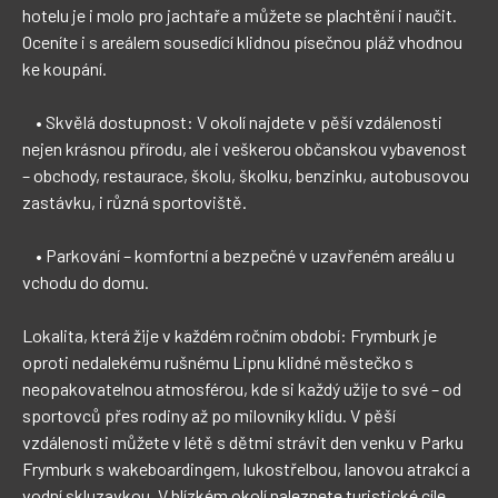
hotelu je i molo pro jachtaře a můžete se plachtění i naučit. 
Oceníte i s areálem sousedící klidnou písečnou pláž vhodnou 
ke koupání.  

    • Skvělá dostupnost: V okolí najdete v pěší vzdálenosti 
nejen krásnou přírodu, ale i veškerou občanskou vybavenost 
– obchody, restaurace, školu, školku, benzinku, autobusovou 
zastávku, i různá sportoviště.

    • Parkování – komfortní a bezpečné v uzavřeném areálu u 
vchodu do domu.

Lokalita, která žije v každém ročním období: Frymburk je 
oproti nedalekému rušnému Lipnu klidné městečko s 
neopakovatelnou atmosférou, kde si každý užije to své – od 
sportovců přes rodiny až po milovníky klidu. V pěší 
vzdálenosti můžete v létě s dětmi strávit den venku v Parku 
Frymburk s wakeboardingem, lukostřelbou, lanovou atrakcí a 
vodní skluzavkou. V blízkém okolí naleznete turistické cíle 