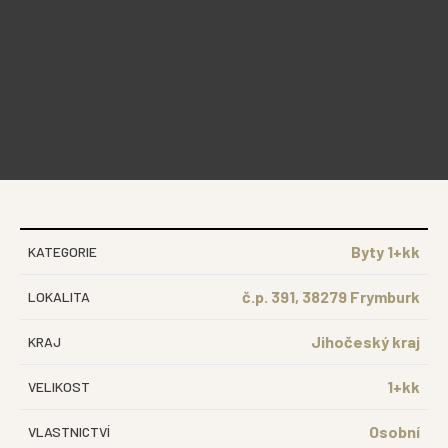
Byty 1+kk
KATEGORIE
č.p. 391, 38279 Frymburk
LOKALITA
Jihočeský kraj
KRAJ
1+kk
VELIKOST
Osobní
VLASTNICTVÍ