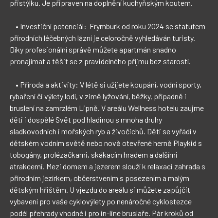
přistýlku. Je připraven na doplnění kuchyňským koutem.

    • Investiční potenciál:  Frymburk od roku 2024 se statutem 
přírodních léčebných lázní je celoročně vyhledáván turisty. 
Díky profesionální správě můžete apartmán snadno 
pronajímat a těšit se z pravidelného příjmu bez starostí.

    • Příroda a aktivity: V létě si užijete koupání, vodní sporty, 
rybaření či výlety lodí, v zimě lyžování, běžky, případně i 
bruslení na zamrzlém Lipně. V areálu Wellness hotelu zaujme 
děti i dospělé Svět pod hladinou s mnoha druhy 
sladkovodních i mořských ryb a živočichů. Děti se vyřádí v 
dětském vodním světě nebo nově otevřené herně Playkid s 
tobogány, prolézačkami, skákacím hradem a dalšími 
atrakcemi. Mezi domem a jezerem slouží k relaxaci zahrada s 
přírodním jezírkem, občerstvením s posezením a malým 
dětským hřištěm. U vjezdu do areálu si můžete zapůjčit 
vybavení pro vaše cyklovýlety po nenáročné cyklostezce 
podél přehrady vhodné i pro in-line bruslaře. Pár kroků od 