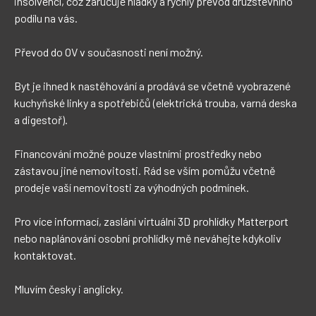
insolvencí, což zaručuje hladký a rychlý převod družstevního 
podílu na vás. 

Převod do OV v současnosti není možný.

Byt je ihned k nastěhování a prodává se včetně vyobrazené 
kuchyňské linky a spotřebičů (elektrická trouba, varná deska 
a digestoř).

Financování možné pouze vlastními prostředky nebo 
zástavou jiné nemovitosti. Rád se vším pomůžu včetně 
prodeje vaší nemovitosti za výhodných podmínek.

Pro více informací, zaslání virtuální 3D prohlídky Matterport 
nebo naplánování osobní prohlídky mě neváhejte kdykoliv 
kontaktovat. 

Mluvím česky i anglicky. 
