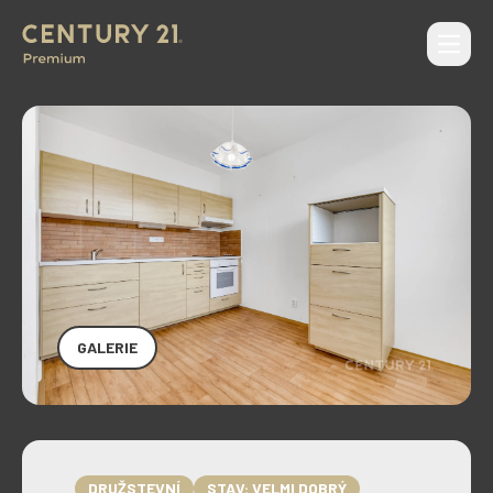
Otevří
CENTURY 21 Premium
GALERIE
DRUŽSTEVNÍ
STAV: VELMI DOBRÝ