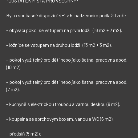
*DOSTATEK MÍSTA PRO VŠECHNY*

Byt o současné dispozici 4+1 v 5. nadzemním podlaží tvoří:

– obývací pokoj se vstupem na první lodžii (16 m2 + 7 m2),

– ložnice se vstupem na druhou lodžii (13 m2 + 3 m2),

– pokoj využitelný pro děti nebo jako šatna, pracovna apod. 
(10 m2),

– pokoj využitelný pro děti nebo jako šatna, pracovna apod. 
(7 m2),

– kuchyně s elektrickou troubou a varnou deskou (9 m2),

– koupelna se sprchovým boxem, vanou a WC (6 m2),

– předsíň (5 m2) a
