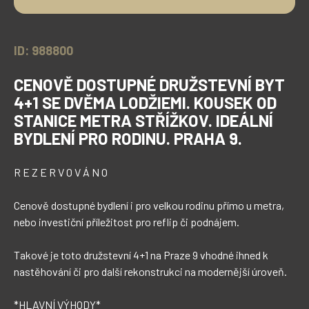
ID: 988800
CENOVĚ DOSTUPNÉ DRUŽSTEVNÍ BYT
4+1 SE DVĚMA LODŽIEMI. KOUSEK OD
STANICE METRA STŘÍŽKOV. IDEÁLNÍ
BYDLENÍ PRO RODINU. PRAHA 9.
R E Z E R V O V Á N O

Cenově dostupné bydlení i pro velkou rodinu přímo u metra, 
nebo investiční příležitost pro reflip či podnájem. 

Takové je toto družstevní 4+1 na Praze 9 vhodné ihned k 
nastěhování či pro další rekonstrukci na modernější úroveň.

*HLAVNÍ VÝHODY*
