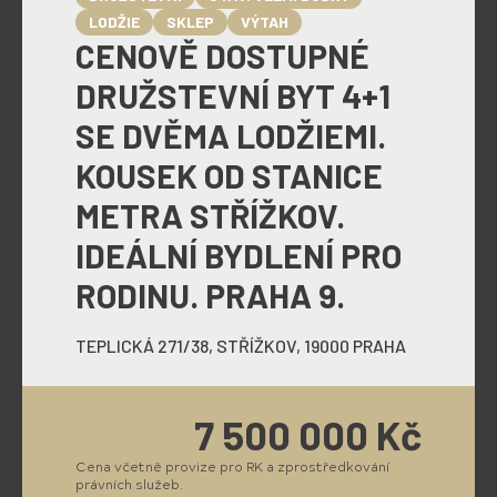
LODŽIE
SKLEP
VÝTAH
CENOVĚ DOSTUPNÉ
DRUŽSTEVNÍ BYT 4+1
SE DVĚMA LODŽIEMI.
KOUSEK OD STANICE
METRA STŘÍŽKOV.
IDEÁLNÍ BYDLENÍ PRO
RODINU. PRAHA 9.
TEPLICKÁ 271/38, STŘÍŽKOV, 19000 PRAHA
7 500 000 Kč
Cena včetně provize pro RK a zprostředkování
právních služeb.