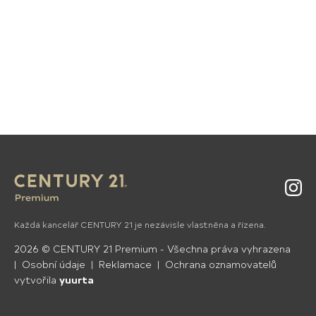
Insta
Každá kancelář CENTURY 21 je nezávisle vlastněna a řízena.
2026
©
CENTURY 21 Premium
- Všechna práva vyhrazena
Osobní údaje
Reklamace
Ochrana oznamovatelů
vytvořila
yuurta