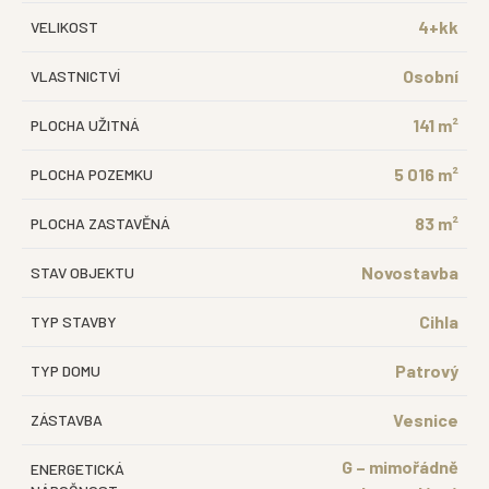
4+kk
VELIKOST
Osobní
VLASTNICTVÍ
141 m²
PLOCHA UŽITNÁ
5 016 m²
PLOCHA POZEMKU
83 m²
PLOCHA ZASTAVĚNÁ
Novostavba
STAV OBJEKTU
Cihla
TYP STAVBY
Patrový
TYP DOMU
Vesnice
ZÁSTAVBA
G – mimořádně
ENERGETICKÁ