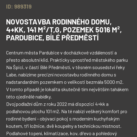
ID: 989319
NOVOSTAVBA RODINNÉHO DOMU,
4+KK, 141 M²/T,G, POZEMEK 5016 M²,
PARDUBICE, BÍLÉ PŘEDMĚSTÍ
Centrum města Pardubice v docházkové vzdálenosti a 
přesto absolutní klid. Prakticky uprostřed městského parku 
Na Špici, v části Bílé Předměstí, v těsném sousedství řeky 
Labe, nabízíme precizní novostavbu rodinného domu s 
nadstandardním pozemkem o velikosti bezmála 5000 m2.

V tomto případě je lokalita skutečně tím největším tahákem 
této ojedinělé nabídky.

Dvojpodlažní dům z roku 2022 má dispozici 4+kk a 
podlahovou plochu 101 m2. Na té nabízí veškerý komfort pro 
rodinné bydlení - obývací pokoj s moderním kuchyňským 
koutem, tři ložnice, dvě koupelny a technickou místnost. 
Podlahové topení, klimatizace, kov, dřevo a pohledový 