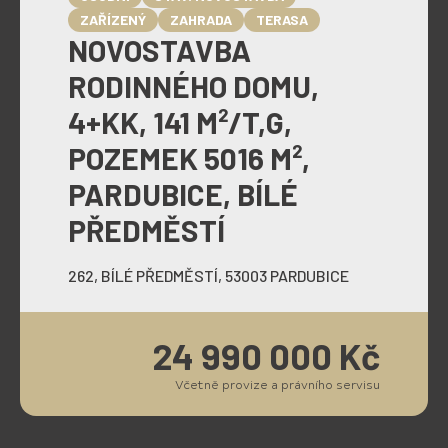
ZAŘÍZENÝ
ZAHRADA
TERASA
NOVOSTAVBA
RODINNÉHO DOMU,
4+KK, 141 M²/T,G,
POZEMEK 5016 M²,
PARDUBICE, BÍLÉ
PŘEDMĚSTÍ
262, BÍLÉ PŘEDMĚSTÍ, 53003 PARDUBICE
24 990 000 Kč
Včetně provize a právního servisu