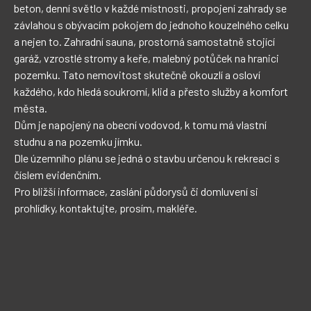
beton, denní světlo v každé místnosti, propojení zahrady se 
závlahou s obývacím pokojem do jednoho kouzelného celku 
a nejen to. Zahradní sauna, prostorná samostatně stojící 
garáž, vzrostlé stromy a keře, malebný potůček na hranici 
pozemku. Tato nemovitost skutečně okouzlí a osloví 
každého, kdo hledá soukromí, klid a přesto služby a komfort 
města.

Dům je napojený na obecní vodovod, k tomu má vlastní 
studnu a na pozemku jímku. 

Dle územního plánu se jedná o stavbu určenou k rekreaci s 
číslem evidenčním. 

Pro bližší informace, zaslání půdorysů či domluvení si 