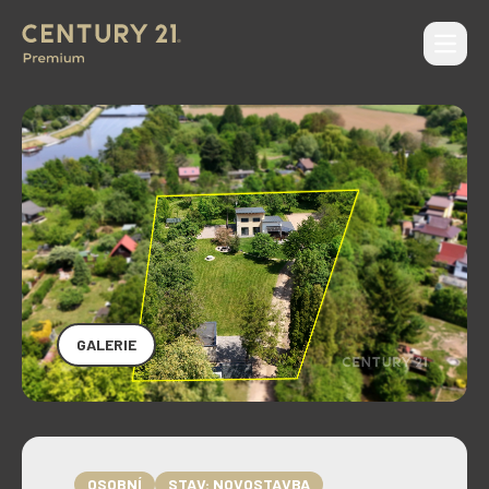
Otevří
CENTURY 21 Premium
GALERIE
OSOBNÍ
STAV: NOVOSTAVBA