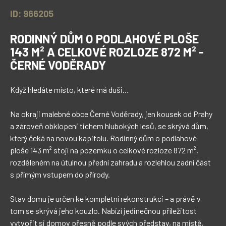
ID: 966205
RODINNÝ DŮM O PODLAHOVÉ PLOŠE
143 M² A CELKOVÉ ROZLOZE 872 M² -
ČERNÉ VODĚRADY
Když hledáte místo, které má duši…

Na okraji malebné obce Černé Voděrady, jen kousek od Prahy 
a zároveň obklopeni tichem hlubokých lesů, se skrývá dům, 
který čeká na novou kapitolu. Rodinný dům o podlahové 
ploše 143 m² stojí na pozemku o celkové rozloze 872 m², 
rozděleném na útulnou přední zahradu a rozlehlou zadní část 
s přímým vstupem do přírody.

Stav domu je určen ke kompletní rekonstrukci – a právě v 
tom se skrývá jeho kouzlo. Nabízí jedinečnou příležitost 
vytvořit si domov přesně podle svých představ, na místě, 