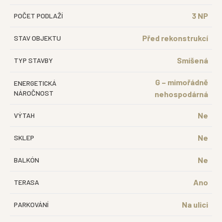
3 NP
POČET PODLAŽÍ
Před rekonstrukcí
STAV OBJEKTU
Smíšená
TYP STAVBY
G – mimořádně
ENERGETICKÁ
NÁROČNOST
nehospodárná
Ne
VÝTAH
Ne
SKLEP
Ne
BALKÓN
Ano
TERASA
Na ulici
PARKOVÁNÍ