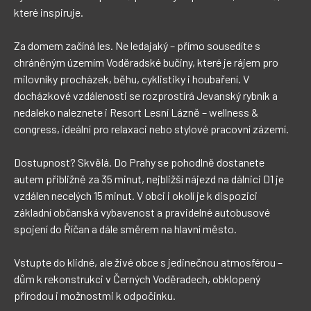
které inspiruje.

Za domem začíná les. Ne ledajaký – přímo sousedíte s 
chráněným územím Voděradské bučiny, které je rájem pro 
milovníky procházek, běhu, cyklistiky i houbaření. V 
docházkové vzdálenosti se rozprostírá Jevanský rybník a 
nedaleko naleznete i Resort Lesní Lázně – wellness & 
congress, ideální pro relaxaci nebo stylové pracovní zázemí.

Dostupnost? Skvělá. Do Prahy se pohodlně dostanete 
autem přibližně za 35 minut, nejbližší nájezd na dálnici D1 je 
vzdálen necelých 15 minut. V obci i okolí je k dispozici 
základní občanská vybavenost a pravidelné autobusové 
spojení do Říčan a dále směrem na hlavní město.

Vstupte do klidné, ale živé obce s jedinečnou atmosférou – 
dům k rekonstrukci v Černých Voděradech, obklopený 
přírodou i možnostmi k odpočinku.
