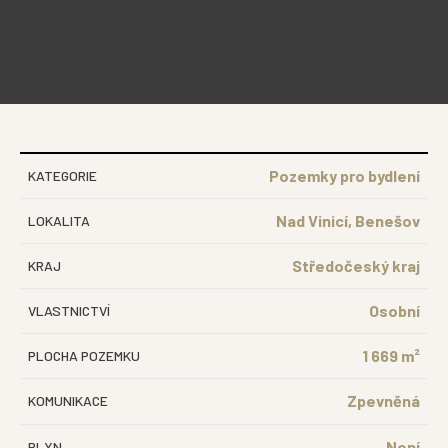
Pozemky pro bydlení
KATEGORIE
Nad Vinicí, Benešov
LOKALITA
Středočeský kraj
KRAJ
Osobní
VLASTNICTVÍ
1 669 m²
PLOCHA POZEMKU
Zpevněná
KOMUNIKACE
Není
PLYN