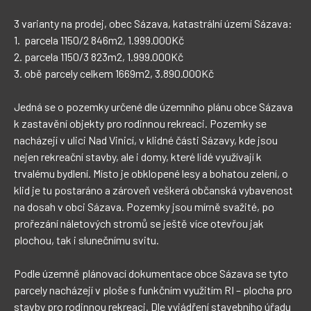
3 varianty na prodej, obec Sázava, katastrální území Sázava:

1.  parcela 1150/2 846m2, 1.999.000Kč

2. parcela 1150/3 823m2, 1.999.000Kč

3. obě parcely celkem 1669m2, 3.890.000Kč

Jedná se o pozemky určené dle územního plánu obce Sázava 
k zastavění objekty pro rodinnou rekreaci. Pozemky se 
nacházejí v ulici Nad Vinicí, v klidné části Sázavy, kde jsou 
nejen rekreační stavby, ale i domy, které lidé využívají k 
trvalému bydlení. Místo je obklopené lesy a bohatou zelení, o 
klid je tu postaráno a zároveň veškerá občanská vybavenost 
na dosah v obci Sázava. Pozemky jsou mírně svažité, po 
prořezání náletových stromů se ještě více otevřou jak 
plochou, tak i slunečnímu svitu.

Podle územně plánovací dokumentace obce Sázava se tyto 
parcely nacházejí v ploše s funkčním využitím RI – plocha pro 
stavby pro rodinnou rekreaci. Dle vyjádření stavebního úřadu 