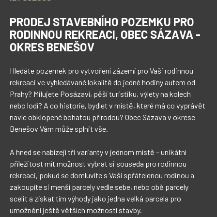
PRODEJ STAVEBNÍHO POZEMKU PRO
RODINNOU REKREACI, OBEC SÁZAVA -
OKRES BENEŠOV
Hledáte pozemek pro vytvoření zázemí pro Vaši rodinnou 
rekreaci ve vyhledávané lokalitě do jedné hodiny autem od 
Prahy? Milujete Posázaví, pěší turistiku, výlety na kolech 
nebo lodí? A co historie, bydlet v místě, které má co vyprávět 
navíc obklopené bohatou přírodou? Obec Sázava v okrese 
Benešov Vám může splnit vše. 

A hned se nabízejí tři varianty v jednom místě – unikátní 
příležitost mít možnost vybrat si souseda pro rodinnou 
rekreaci, pokud se domluvíte s Vaší spřátelenou rodinou a 
zakoupíte si menší parcely vedle sebe, nebo obě parcely 
scelit a získat tím výhody jako jedna velká parcela pro 
umožnění ještě větších možností stavby. 
