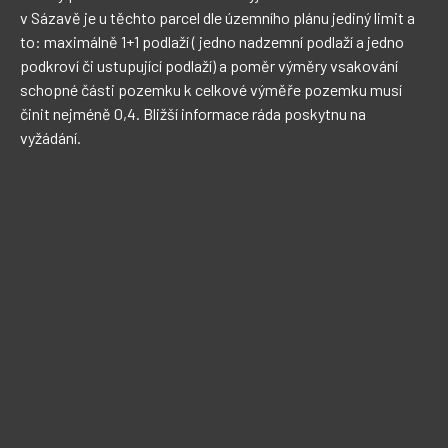
v Sázavě je u těchto parcel dle územního plánu jediný limit a 
to: maximálně 1+1 podlaží ( jedno nadzemní podlaží a jedno 
podkroví či ustupující podlaží) a poměr výměry vsakování 
schopné části pozemku k celkové výměře pozemku musí 
činit nejméně 0,4. Bližší informace ráda poskytnu na 
vyžádání. 