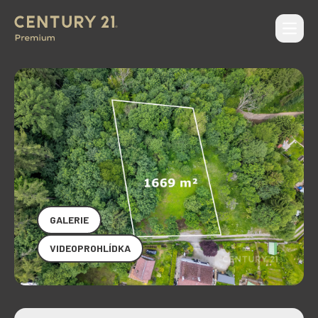
Otevří
CENTURY 21 Premium
GALERIE
VIDEOPROHLÍDKA