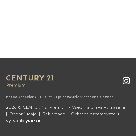
Insta
Každá kancelář CENTURY 21 je nezávisle vlastněna a řízena.
2026
©
CENTURY 21 Premium
- Všechna práva vyhrazena
Osobní údaje
Reklamace
Ochrana oznamovatelů
vytvořila
yuurta